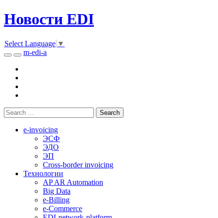
Новости EDI
Select Language
▼
m-edi-a
e-invoicing
ЭСФ
ЭДО
ЭП
Cross-border invoicing
Технологии
AP AR Automation
Big Data
e-Billing
e-Commerce
EDI-network-platform