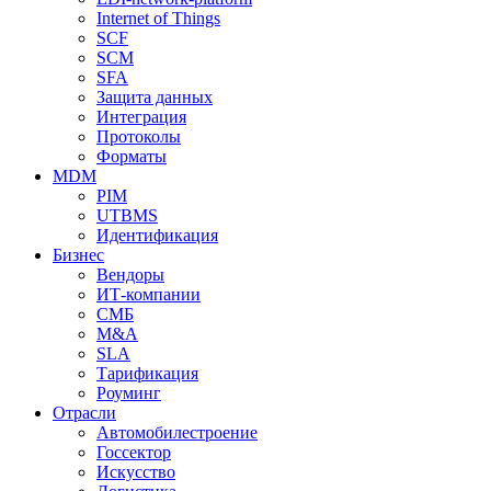
Internet of Things
SCF
SCM
SFA
Защита данных
Интеграция
Протоколы
Форматы
MDM
PIM
UTBMS
Идентификация
Бизнес
Вендоры
ИТ-компании
СМБ
M&A
SLA
Тарификация
Роуминг
Отрасли
Автомобилестроение
Госсектор
Искусство