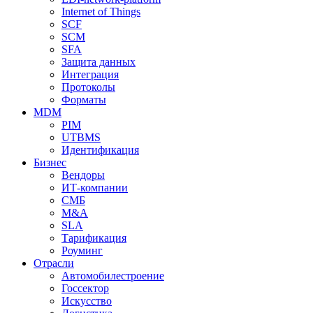
Internet of Things
SCF
SCM
SFA
Защита данных
Интеграция
Протоколы
Форматы
MDM
PIM
UTBMS
Идентификация
Бизнес
Вендоры
ИТ-компании
СМБ
M&A
SLA
Тарификация
Роуминг
Отрасли
Автомобилестроение
Госсектор
Искусство