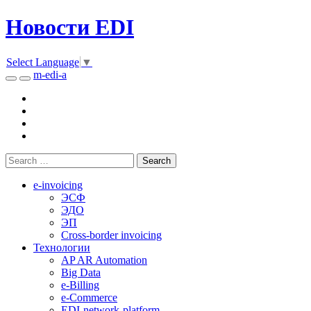
Новости EDI
Select Language
▼
m-edi-a
e-invoicing
ЭСФ
ЭДО
ЭП
Cross-border invoicing
Технологии
AP AR Automation
Big Data
e-Billing
e-Commerce
EDI-network-platform