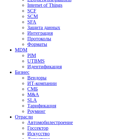
Internet of Things
SCF
SCM
SFA
Защита данных
Интеграция
Протоколы
Форматы
MDM
PIM
UTBMS
Идентификация
Бизнес
Вендоры
ИТ-компании
СМБ
M&A
SLA
Тарификация
Роуминг
Отрасли
Автомобилестроение
Госсектор
Искусство