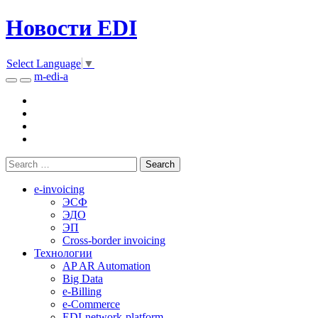
Новости EDI
Select Language
▼
m-edi-a
e-invoicing
ЭСФ
ЭДО
ЭП
Cross-border invoicing
Технологии
AP AR Automation
Big Data
e-Billing
e-Commerce
EDI-network-platform