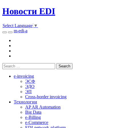
Новости EDI
Select Language
▼
m-edi-a
e-invoicing
ЭСФ
ЭДО
ЭП
Cross-border invoicing
Технологии
AP AR Automation
Big Data
e-Billing
e-Commerce
EDI-network-platform