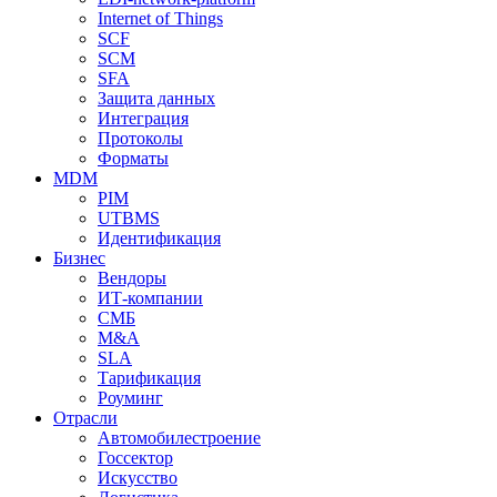
Internet of Things
SCF
SCM
SFA
Защита данных
Интеграция
Протоколы
Форматы
MDM
PIM
UTBMS
Идентификация
Бизнес
Вендоры
ИТ-компании
СМБ
M&A
SLA
Тарификация
Роуминг
Отрасли
Автомобилестроение
Госсектор
Искусство