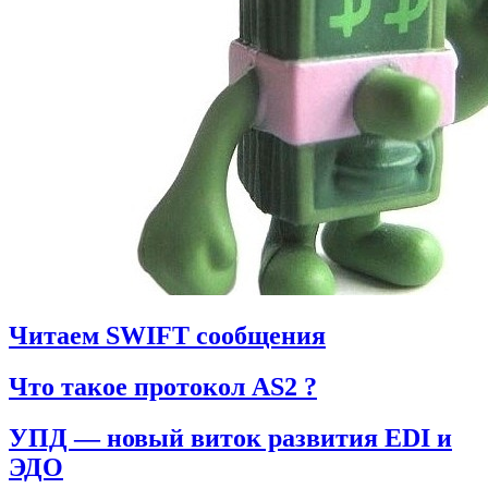
Читаем SWIFT сообщения
Что такое протокол AS2 ?
УПД — новый виток развития EDI и
ЭДО