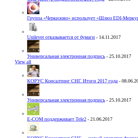
Группа «Черкизово» использует «Шлюз EDI-Меркур
Unilever отказывается от бумаги
- 14.11.2017
Универсальная электронная подпись
- 25.10.2017
View all
КОРУС Консалтинг СНГ. Итоги 2017 года
- 08.06.2
Универсальная электронная подпись
- 25.10.2017
E-COM поддерживает Tele2
- 21.06.2017