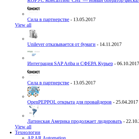
КОРУС Консалтинг СНГ — новый оператор фиска
Сила в партнерстве
- 13.05.2017
View all
Unilever отказывается от бумаги
- 14.11.2017
Интеграция SAP Ariba и СФЕРА Курьер
- 06.10.201
Сила в партнерстве
- 13.05.2017
OpenPEPPOL открыта для провайдеров
- 25.04.2017
Латинская Америка продолжает лидировать
- 22.10
View all
Технологии
AP AR Automation