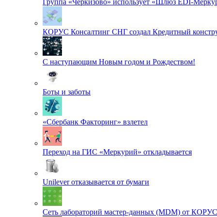
Группа «Черкизово» использует «Шлюз EDI-Меркур
КОРУС Консалтинг СНГ создал Кредитный констру
С наступающим Новым годом и Рождеством!
Боты и заботы
«Сбербанк Факторинг» взлетел
Переход на ГИС «Меркурий» откладывается
Unilever отказывается от бумаги
Сеть лабораторий мастер-данных (MDM) от КОРУ