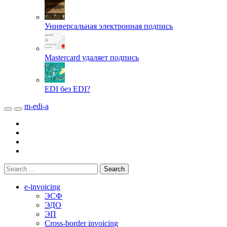
Универсальная электронная подпись
Mastercard удаляет подпись
EDI без EDI?
m-edi-a
e-invoicing
ЭСФ
ЭДО
ЭП
Cross-border invoicing