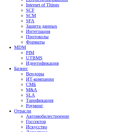
Internet of Things
SCF
SCM
SFA
Защита данных
Интеграция
Протоколы
Форматы
MDM
PIM
UTBMS
Идентификация
Бизнес
Вендоры
ИТ-компании
СМБ
M&A
SLA
Тарификация
Роуминг
Отрасли
Автомобилестроение
Госсектор
Искусство