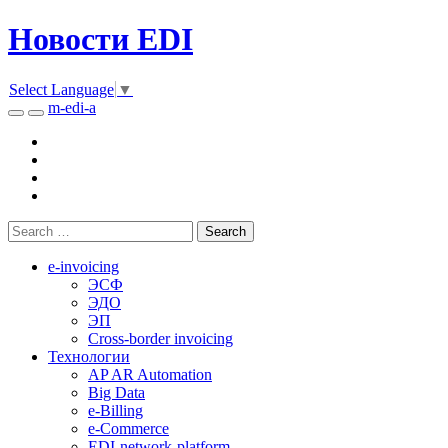
Новости EDI
Select Language
▼
m-edi-a
e-invoicing
ЭСФ
ЭДО
ЭП
Cross-border invoicing
Технологии
AP AR Automation
Big Data
e-Billing
e-Commerce
EDI-network-platform