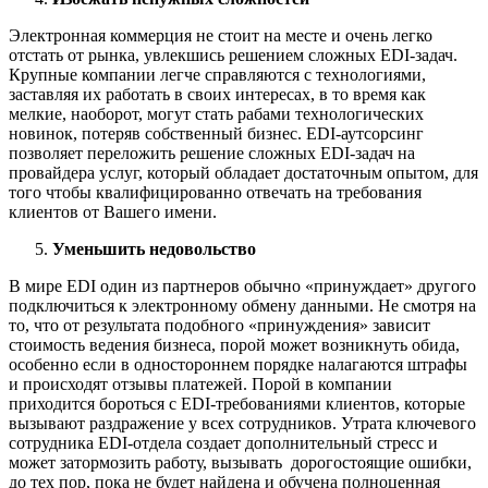
Электронная коммерция не стоит на месте и очень легко
отстать от рынка, увлекшись решением сложных EDI-задач.
Крупные компании легче справляются с технологиями,
заставляя их работать в своих интересах, в то время как
мелкие, наоборот, могут стать рабами технологических
новинок, потеряв собственный бизнес. EDI-аутсорсинг
позволяет переложить решение сложных EDI-задач на
провайдера услуг, который обладает достаточным опытом, для
того чтобы квалифицированно отвечать на требования
клиентов от Вашего имени.
Уменьшить недовольство
В мире EDI один из партнеров обычно «принуждает» другого
подключиться к электронному обмену данными. Не смотря на
то, что от результата подобного «принуждения» зависит
стоимость ведения бизнеса, порой может возникнуть обида,
особенно если в одностороннем порядке налагаются штрафы
и происходят отзывы платежей. Порой в компании
приходится бороться с EDI-требованиями клиентов, которые
вызывают раздражение у всех сотрудников. Утрата ключевого
сотрудника EDI-отдела создает дополнительный стресс и
может затормозить работу, вызывать дорогостоящие ошибки,
до тех пор, пока не будет найдена и обучена полноценная