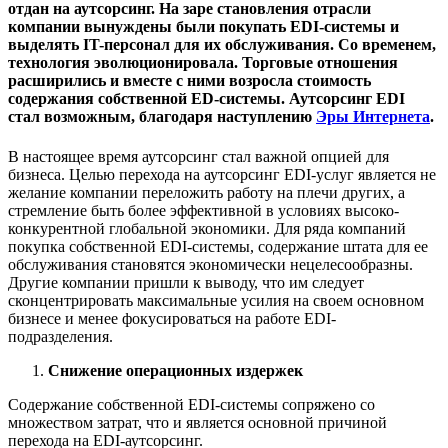
отдан на аутсорсинг. На заре становления отрасли
компании вынуждены были покупать EDI-системы и
выделять IT-персонал для их обслуживания. Со временем,
технология эволюционировала. Торговые отношения
расширились и вместе с ними возросла стоимость
содержания собственной ED-системы. Аутсорсинг EDI
стал возможным, благодаря наступлению
Эры Интернета
.
В настоящее время аутсорсинг стал важной опцией для
бизнеса. Целью перехода на аутсорсинг EDI-услуг является не
желание компании переложить работу на плечи других, а
стремление быть более эффективной в условиях высоко-
конкурентной глобальной экономики. Для ряда компаний
покупка собственной EDI-системы, содержание штата для ее
обслуживания становятся экономически нецелесообразны.
Другие компании пришли к выводу, что им следует
сконцентрировать максимальные усилия на своем основном
бизнесе и менее фокусироваться на работе EDI-
подразделения.
Снижение операционных издержек
Содержание собственной EDI-системы сопряжено со
множеством затрат, что и является основной причиной
перехода на EDI-аутсорсинг.