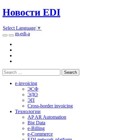
Новости EDI
Select Language
▼
m-edi-a
e-invoicing
ЭСФ
ЭДО
ЭП
Cross-border invoicing
Технологии
AP AR Automation
Big Data
e-Billing
e-Commerce
EDI-network-platform