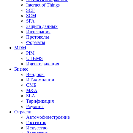
Internet of Things
SCF
SCM
SFA
Защита данных
Интеграция
Протоколы
Форматы
MDM
PIM
UTBMS
Идентификация
Бизнес
Вендоры
ИТ-компании
СМБ
M&A
SLA
Тарификация
Роуминг
Отрасли
Автомобилестроение
Госсектор
Искусство