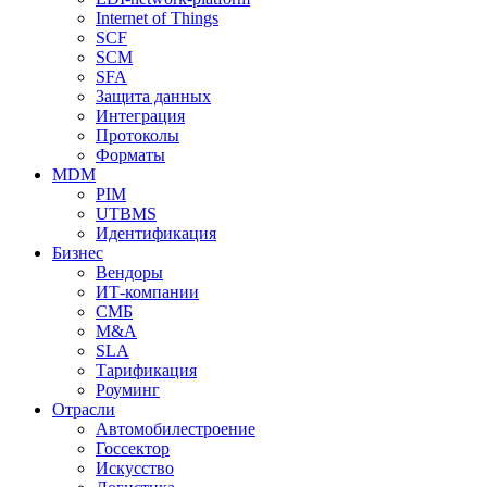
Internet of Things
SCF
SCM
SFA
Защита данных
Интеграция
Протоколы
Форматы
MDM
PIM
UTBMS
Идентификация
Бизнес
Вендоры
ИТ-компании
СМБ
M&A
SLA
Тарификация
Роуминг
Отрасли
Автомобилестроение
Госсектор
Искусство