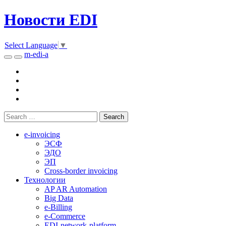
Новости EDI
Select Language
▼
m-edi-a
e-invoicing
ЭСФ
ЭДО
ЭП
Cross-border invoicing
Технологии
AP AR Automation
Big Data
e-Billing
e-Commerce
EDI-network-platform