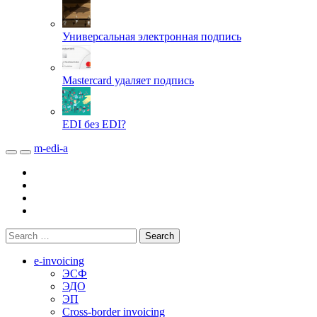
Универсальная электронная подпись
Mastercard удаляет подпись
EDI без EDI?
m-edi-a
e-invoicing
ЭСФ
ЭДО
ЭП
Cross-border invoicing