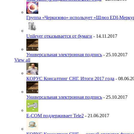
Группа «Черкизово» использует «Шлюз EDI-Меркур
Unilever отказывается от бумаги
- 14.11.2017
Универсальная электронная подпись
- 25.10.2017
View all
КОРУС Консалтинг СНГ. Итоги 2017 года
- 08.06.2
Универсальная электронная подпись
- 25.10.2017
E-COM поддерживает Tele2
- 21.06.2017