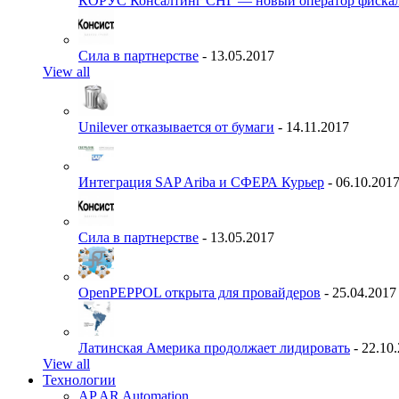
КОРУС Консалтинг СНГ — новый оператор фиска
Сила в партнерстве
- 13.05.2017
View all
Unilever отказывается от бумаги
- 14.11.2017
Интеграция SAP Ariba и СФЕРА Курьер
- 06.10.201
Сила в партнерстве
- 13.05.2017
OpenPEPPOL открыта для провайдеров
- 25.04.2017
Латинская Америка продолжает лидировать
- 22.10
View all
Технологии
AP AR Automation