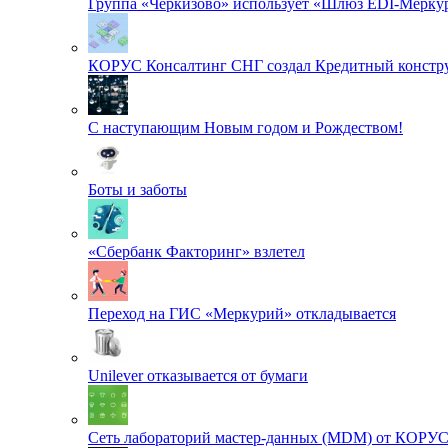
Группа «Черкизово» использует «Шлюз EDI-Меркур
КОРУС Консалтинг СНГ создал Кредитный констру
С наступающим Новым годом и Рождеством!
Боты и заботы
«Сбербанк Факторинг» взлетел
Переход на ГИС «Меркурий» откладывается
Unilever отказывается от бумаги
Сеть лабораторий мастер-данных (MDM) от КОРУ