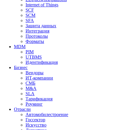
Internet of Things
SCF
SCM
SFA
Защита данных
Интеграция
Протоколы
Форматы
MDM
PIM
UTBMS
Идентификация
Бизнес
Вендоры
ИТ-компании
СМБ
M&A
SLA
Тарификация
Роуминг
Отрасли
Автомобилестроение
Госсектор
Искусство