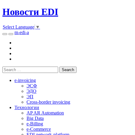
Новости EDI
Select Language
▼
m-edi-a
e-invoicing
ЭСФ
ЭДО
ЭП
Cross-border invoicing
Технологии
AP AR Automation
Big Data
e-Billing
e-Commerce
EDI-network-platform