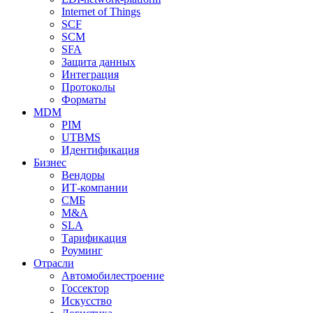
Internet of Things
SCF
SCM
SFA
Защита данных
Интеграция
Протоколы
Форматы
MDM
PIM
UTBMS
Идентификация
Бизнес
Вендоры
ИТ-компании
СМБ
M&A
SLA
Тарификация
Роуминг
Отрасли
Автомобилестроение
Госсектор
Искусство