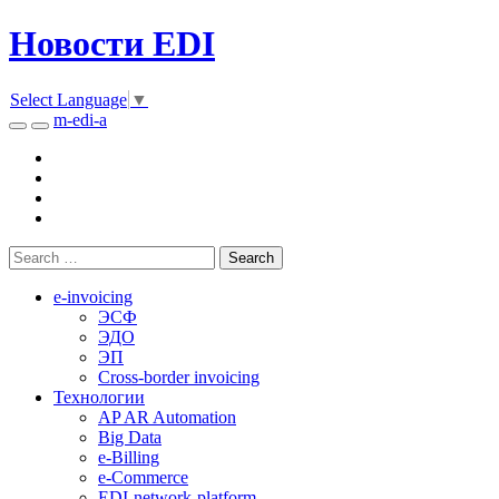
Новости EDI
Select Language
▼
m-edi-a
e-invoicing
ЭСФ
ЭДО
ЭП
Cross-border invoicing
Технологии
AP AR Automation
Big Data
e-Billing
e-Commerce
EDI-network-platform