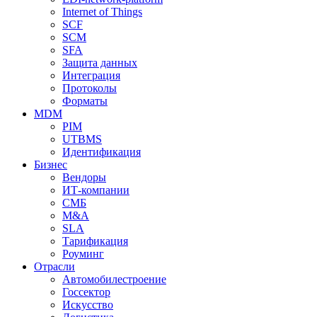
Internet of Things
SCF
SCM
SFA
Защита данных
Интеграция
Протоколы
Форматы
MDM
PIM
UTBMS
Идентификация
Бизнес
Вендоры
ИТ-компании
СМБ
M&A
SLA
Тарификация
Роуминг
Отрасли
Автомобилестроение
Госсектор
Искусство