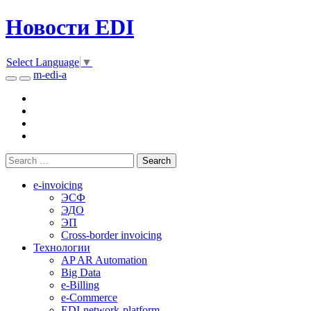
Новости EDI
Select Language
▼
m-edi-a
e-invoicing
ЭСФ
ЭДО
ЭП
Cross-border invoicing
Технологии
AP AR Automation
Big Data
e-Billing
e-Commerce
EDI-network-platform