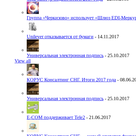
Группа «Черкизово» использует «Шлюз EDI-Меркур
Unilever отказывается от бумаги
- 14.11.2017
Универсальная электронная подпись
- 25.10.2017
View all
КОРУС Консалтинг СНГ. Итоги 2017 года
- 08.06.2
Универсальная электронная подпись
- 25.10.2017
E-COM поддерживает Tele2
- 21.06.2017