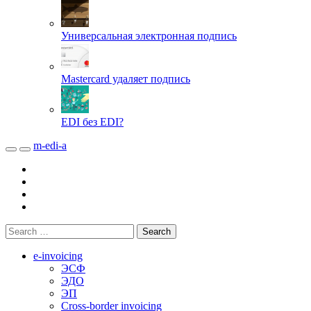
Универсальная электронная подпись
Mastercard удаляет подпись
EDI без EDI?
m-edi-a
e-invoicing
ЭСФ
ЭДО
ЭП
Cross-border invoicing