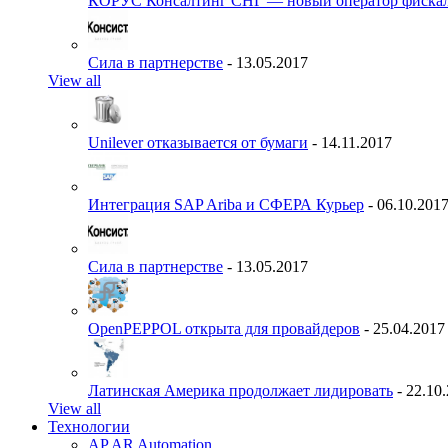
КОРУС Консалтинг СНГ — новый оператор фиска
Сила в партнерстве
- 13.05.2017
View all
Unilever отказывается от бумаги
- 14.11.2017
Интеграция SAP Ariba и СФЕРА Курьер
- 06.10.201
Сила в партнерстве
- 13.05.2017
OpenPEPPOL открыта для провайдеров
- 25.04.2017
Латинская Америка продолжает лидировать
- 22.10
View all
Технологии
AP AR Automation