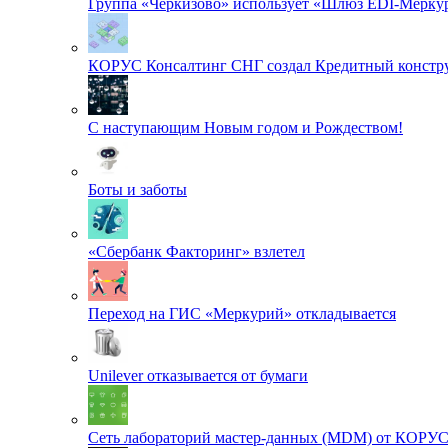
Группа «Черкизово» использует «Шлюз EDI-Меркур
КОРУС Консалтинг СНГ создал Кредитный констру
С наступающим Новым годом и Рождеством!
Боты и заботы
«Сбербанк Факторинг» взлетел
Переход на ГИС «Меркурий» откладывается
Unilever отказывается от бумаги
Сеть лабораторий мастер-данных (MDM) от КОРУ