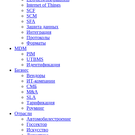
Internet of Things
SCF
SCM
SFA
Защита данных
Интеграция
Протоколы
Форматы
MDM
PIM
UTBMS
Идентификация
Бизнес
Вендоры
ИТ-компании
СМБ
M&A
SLA
Тарификация
Роуминг
Отрасли
Автомобилестроение
Госсектор
Искусство