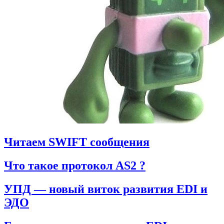
Читаем SWIFT сообщения
Что такое протокол AS2 ?
УПД — новый виток развития EDI и
ЭДО