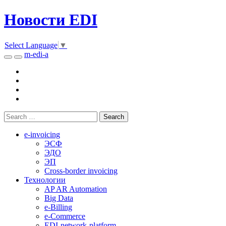
Новости EDI
Select Language
▼
m-edi-a
e-invoicing
ЭСФ
ЭДО
ЭП
Cross-border invoicing
Технологии
AP AR Automation
Big Data
e-Billing
e-Commerce
EDI-network-platform