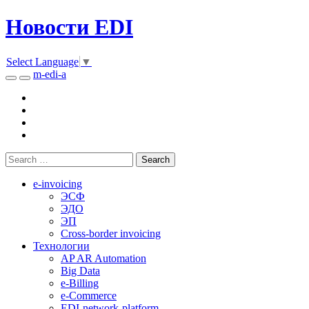
Новости EDI
Select Language
▼
m-edi-a
e-invoicing
ЭСФ
ЭДО
ЭП
Cross-border invoicing
Технологии
AP AR Automation
Big Data
e-Billing
e-Commerce
EDI-network-platform