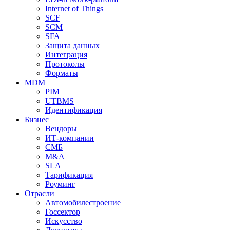
Internet of Things
SCF
SCM
SFA
Защита данных
Интеграция
Протоколы
Форматы
MDM
PIM
UTBMS
Идентификация
Бизнес
Вендоры
ИТ-компании
СМБ
M&A
SLA
Тарификация
Роуминг
Отрасли
Автомобилестроение
Госсектор
Искусство