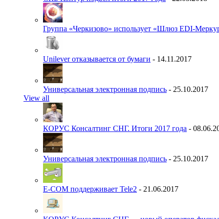
Группа «Черкизово» использует «Шлюз EDI-Меркур
Unilever отказывается от бумаги
- 14.11.2017
Универсальная электронная подпись
- 25.10.2017
View all
КОРУС Консалтинг СНГ. Итоги 2017 года
- 08.06.2
Универсальная электронная подпись
- 25.10.2017
E-COM поддерживает Tele2
- 21.06.2017