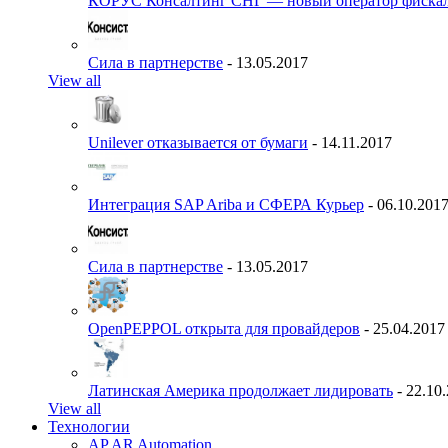
КОРУС Консалтинг СНГ — новый оператор фиска
Сила в партнерстве
- 13.05.2017
View all
Unilever отказывается от бумаги
- 14.11.2017
Интеграция SAP Ariba и СФЕРА Курьер
- 06.10.201
Сила в партнерстве
- 13.05.2017
OpenPEPPOL открыта для провайдеров
- 25.04.2017
Латинская Америка продолжает лидировать
- 22.10
View all
Технологии
AP AR Automation