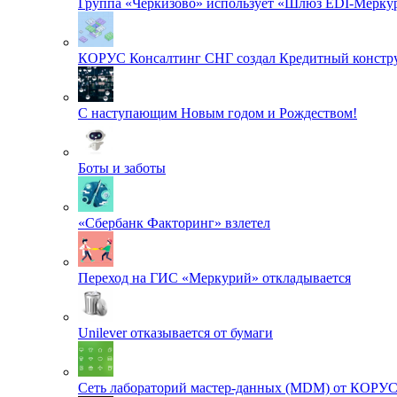
Группа «Черкизово» использует «Шлюз EDI-Меркур
КОРУС Консалтинг СНГ создал Кредитный констру
С наступающим Новым годом и Рождеством!
Боты и заботы
«Сбербанк Факторинг» взлетел
Переход на ГИС «Меркурий» откладывается
Unilever отказывается от бумаги
Сеть лабораторий мастер-данных (MDM) от КОРУ