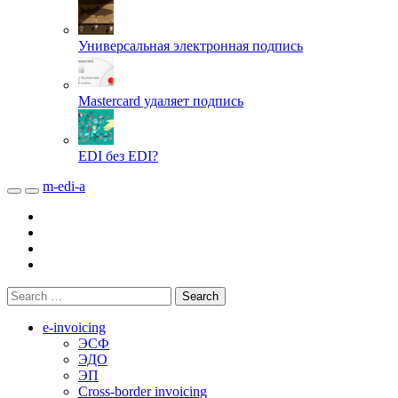
Универсальная электронная подпись
Mastercard удаляет подпись
EDI без EDI?
m-edi-a
e-invoicing
ЭСФ
ЭДО
ЭП
Cross-border invoicing