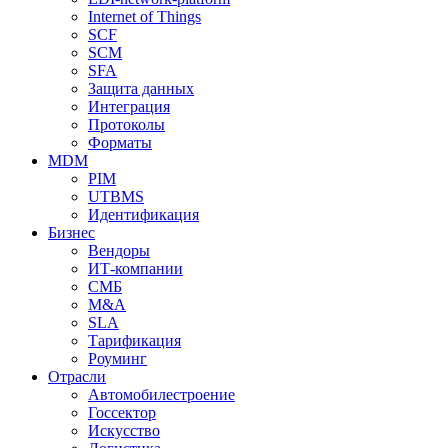
Internet of Things
SCF
SCM
SFA
Защита данных
Интеграция
Протоколы
Форматы
MDM
PIM
UTBMS
Идентификация
Бизнес
Вендоры
ИТ-компании
СМБ
M&A
SLA
Тарификация
Роуминг
Отрасли
Автомобилестроение
Госсектор
Искусство