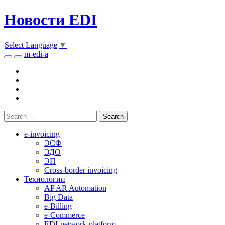
Новости EDI
Select Language
▼
m-edi-a
e-invoicing
ЭСФ
ЭДО
ЭП
Cross-border invoicing
Технологии
AP AR Automation
Big Data
e-Billing
e-Commerce
EDI-network-platform