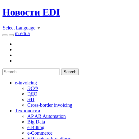
Новости EDI
Select Language
▼
m-edi-a
e-invoicing
ЭСФ
ЭДО
ЭП
Cross-border invoicing
Технологии
AP AR Automation
Big Data
e-Billing
e-Commerce
EDI-network-platform