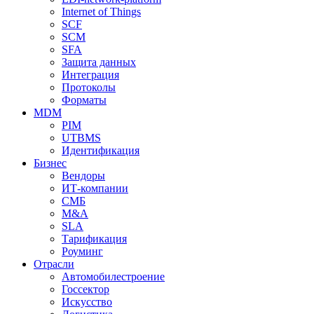
Internet of Things
SCF
SCM
SFA
Защита данных
Интеграция
Протоколы
Форматы
MDM
PIM
UTBMS
Идентификация
Бизнес
Вендоры
ИТ-компании
СМБ
M&A
SLA
Тарификация
Роуминг
Отрасли
Автомобилестроение
Госсектор
Искусство