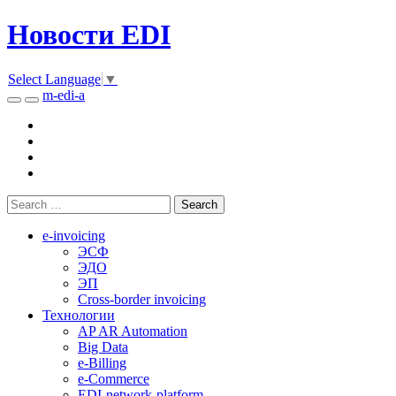
Новости EDI
Select Language
▼
m-edi-a
e-invoicing
ЭСФ
ЭДО
ЭП
Cross-border invoicing
Технологии
AP AR Automation
Big Data
e-Billing
e-Commerce
EDI-network-platform