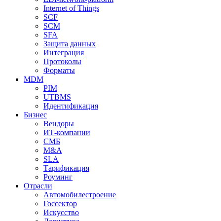
Internet of Things
SCF
SCM
SFA
Защита данных
Интеграция
Протоколы
Форматы
MDM
PIM
UTBMS
Идентификация
Бизнес
Вендоры
ИТ-компании
СМБ
M&A
SLA
Тарификация
Роуминг
Отрасли
Автомобилестроение
Госсектор
Искусство