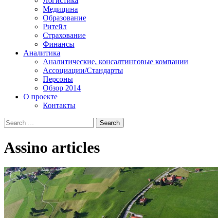
Логистика
Медицина
Образование
Ритейл
Страхование
Финансы
Аналитика
Аналитические, консалтинговые компании
Ассоциации/Стандарты
Персоны
Обзор 2014
О проекте
Контакты
Assino
articles