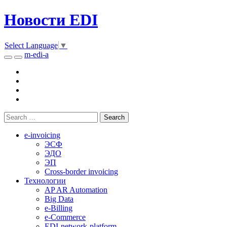
Новости EDI
Select Language
▼
m-edi-a
e-invoicing
ЭСФ
ЭДО
ЭП
Cross-border invoicing
Технологии
AP AR Automation
Big Data
e-Billing
e-Commerce
EDI-network-platform