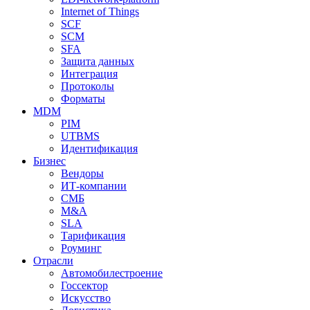
Internet of Things
SCF
SCM
SFA
Защита данных
Интеграция
Протоколы
Форматы
MDM
PIM
UTBMS
Идентификация
Бизнес
Вендоры
ИТ-компании
СМБ
M&A
SLA
Тарификация
Роуминг
Отрасли
Автомобилестроение
Госсектор
Искусство