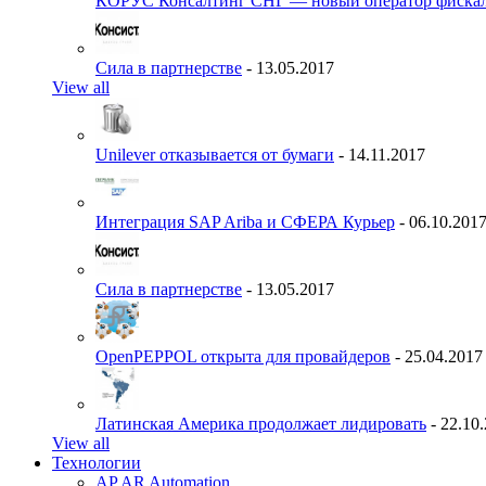
КОРУС Консалтинг СНГ — новый оператор фиска
Сила в партнерстве
- 13.05.2017
View all
Unilever отказывается от бумаги
- 14.11.2017
Интеграция SAP Ariba и СФЕРА Курьер
- 06.10.201
Сила в партнерстве
- 13.05.2017
OpenPEPPOL открыта для провайдеров
- 25.04.2017
Латинская Америка продолжает лидировать
- 22.10
View all
Технологии
AP AR Automation