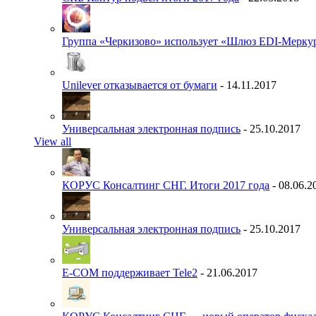
Группа «Черкизово» использует «Шлюз EDI-Меркур
Unilever отказывается от бумаги
- 14.11.2017
Универсальная электронная подпись
- 25.10.2017
View all
КОРУС Консалтинг СНГ. Итоги 2017 года
- 08.06.2
Универсальная электронная подпись
- 25.10.2017
E-COM поддерживает Tele2
- 21.06.2017