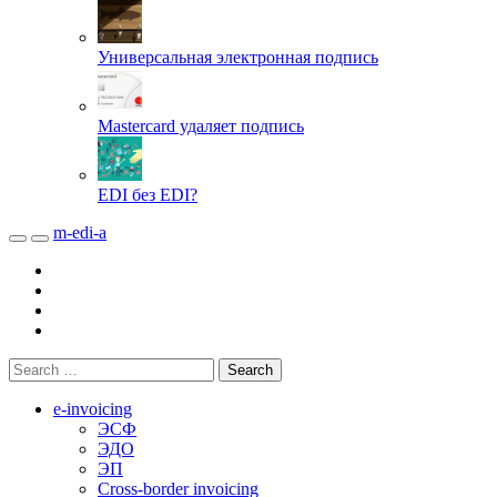
Универсальная электронная подпись
Mastercard удаляет подпись
EDI без EDI?
m-edi-a
e-invoicing
ЭСФ
ЭДО
ЭП
Cross-border invoicing