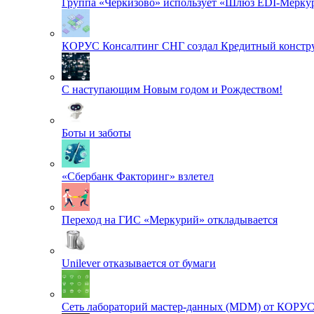
Группа «Черкизово» использует «Шлюз EDI-Меркур
КОРУС Консалтинг СНГ создал Кредитный констру
С наступающим Новым годом и Рождеством!
Боты и заботы
«Сбербанк Факторинг» взлетел
Переход на ГИС «Меркурий» откладывается
Unilever отказывается от бумаги
Сеть лабораторий мастер-данных (MDM) от КОРУ