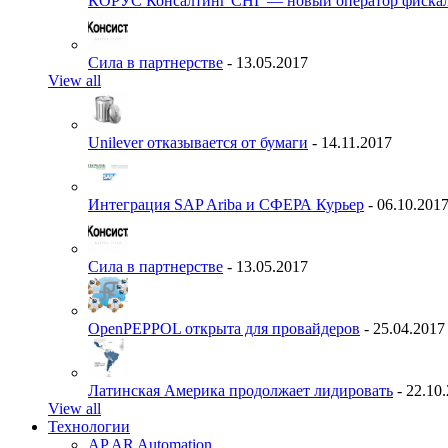
КОРУС Консалтинг СНГ — новый оператор фиска
Сила в партнерстве
- 13.05.2017
View all
Unilever отказывается от бумаги
- 14.11.2017
Интеграция SAP Ariba и СФЕРА Курьер
- 06.10.201
Сила в партнерстве
- 13.05.2017
OpenPEPPOL открыта для провайдеров
- 25.04.2017
Латинская Америка продолжает лидировать
- 22.10
View all
Технологии
AP AR Automation