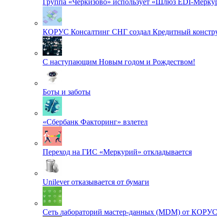
Группа «Черкизово» использует «Шлюз EDI-Меркур
КОРУС Консалтинг СНГ создал Кредитный констру
С наступающим Новым годом и Рождеством!
Боты и заботы
«Сбербанк Факторинг» взлетел
Переход на ГИС «Меркурий» откладывается
Unilever отказывается от бумаги
Сеть лабораторий мастер-данных (MDM) от КОРУ