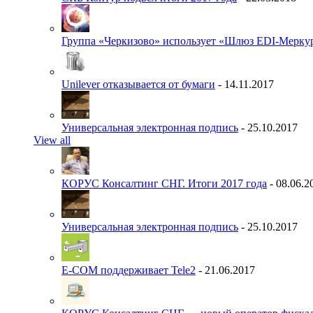
Группа «Черкизово» использует «Шлюз EDI-Меркур
Unilever отказывается от бумаги
- 14.11.2017
Универсальная электронная подпись
- 25.10.2017
View all
КОРУС Консалтинг СНГ. Итоги 2017 года
- 08.06.2
Универсальная электронная подпись
- 25.10.2017
E-COM поддерживает Tele2
- 21.06.2017