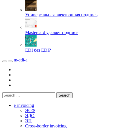
Универсальная электронная подпись
Mastercard удаляет подпись
EDI без EDI?
m-edi-a
e-invoicing
ЭСФ
ЭДО
ЭП
Cross-border invoicing