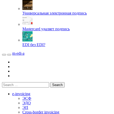
Универсальная электронная подпись
Mastercard удаляет подпись
EDI без EDI?
m-edi-a
e-invoicing
ЭСФ
ЭДО
ЭП
Cross-border invoicing