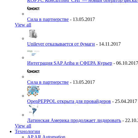
КОРУС Консалтинг СНГ — новый оператор фиска
Сила в партнерстве
- 13.05.2017
View all
Unilever отказывается от бумаги
- 14.11.2017
Интеграция SAP Ariba и СФЕРА Курьер
- 06.10.201
Сила в партнерстве
- 13.05.2017
OpenPEPPOL открыта для провайдеров
- 25.04.2017
Латинская Америка продолжает лидировать
- 22.10
View all
Технологии
AP AR Automation