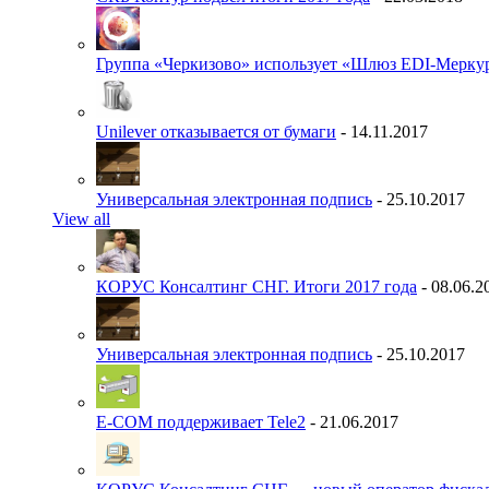
Группа «Черкизово» использует «Шлюз EDI-Меркур
Unilever отказывается от бумаги
- 14.11.2017
Универсальная электронная подпись
- 25.10.2017
View all
КОРУС Консалтинг СНГ. Итоги 2017 года
- 08.06.2
Универсальная электронная подпись
- 25.10.2017
E-COM поддерживает Tele2
- 21.06.2017