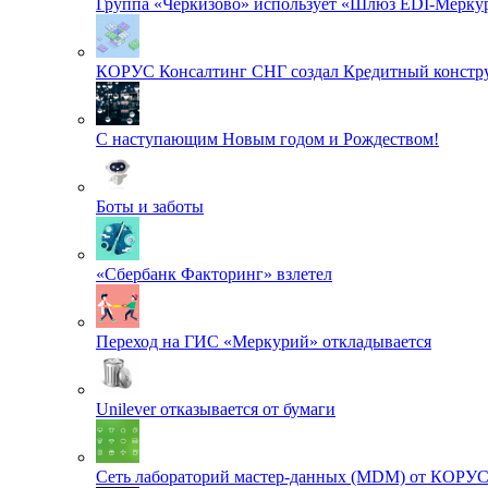
Группа «Черкизово» использует «Шлюз EDI-Меркур
КОРУС Консалтинг СНГ создал Кредитный констру
С наступающим Новым годом и Рождеством!
Боты и заботы
«Сбербанк Факторинг» взлетел
Переход на ГИС «Меркурий» откладывается
Unilever отказывается от бумаги
Сеть лабораторий мастер-данных (MDM) от КОРУ